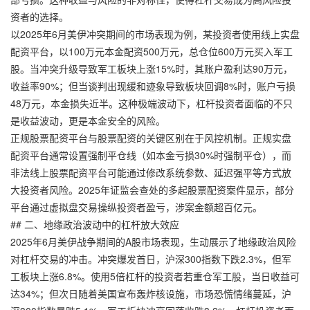
资者的选择。
以2025年6月美伊冲突期间的市场表现为例，某投资者使用线上实盘
配资平台，以100万元本金配资500万元，总仓位600万元买入军工
股。当冲突升级导致军工板块上涨15%时，其账户盈利达90万元，
收益率90%；但当谈判出现缓和迹象导致板块回调8%时，账户亏损
48万元，本金损失近半。这种极端波动下，杠杆投资者面临的不只
是收益波动，更是本金安全的风险。
正规股票配资平台与股票配资的关键区别在于风控机制。正规实盘
配资平台通常设置强制平仓线（如本金亏损30%时强制平仓），而
非法线上股票配资平台可能通过修改系统参数、延迟强平等方式放
大投资者风险。2025年证监会查处的多起股票配资案件显示，部分
平台通过虚拟盘交易操纵投资者盈亏，涉案金额超百亿元。
## 二、地缘政治波动中的杠杆放大效应
2025年6月美伊战争期间的A股市场表现，生动展示了地缘政治风险
对杠杆交易的冲击。冲突爆发首日，沪深300指数下跌2.3%，但军
工板块上涨6.8%。使用5倍杠杆的投资者若重仓军工股，当日收益可
达34%；但次日随着美国宣布轰炸核设施，市场恐慌情绪蔓延，沪