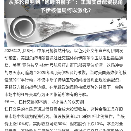
2026年2月28日，中东局势骤然升级。以色列外交部宣布对伊朗发
动袭击，美国总统特朗普通过社交媒体向伊朗革命卫队发出最后通
牒，美军"亚伯拉罕·林肯"号航母打击群已部署至波斯湾。这场冲突
的导火索可追溯至2025年6月美伊核谈判破裂，当时美国轰炸伊朗核
设施的军事行动，不仅中断了持续五轮的间接谈判正规股票配资，
更将双方推向战争边缘。在地缘政治风险持续发酵的背景下，金融
市场中的杠杆交易行为正面临前所未有的考验。
## 一、杠杆交易的本质：以小博大的双刃剑
杠杆交易的本质是通过借贷资金放大投资收益，这种金融工具在股
票市场中表现为配资行为。假设投资者以1:5的杠杆比例操作，当股
价上涨10%时，实际收益可达50%；但若股价下跌10%，本金将全
部亏损。这种收益与风险的非对称性，使得杠杆交易成为高风险投