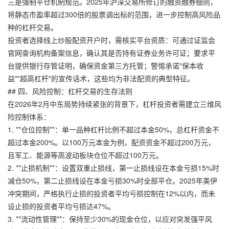
三是强制平仓机制规范。2025年沪深交易所修订的融资融券细则，
将静态市盈率超过300倍的股票调出标的范围，进一步控制高风险品
种的杠杆交易。
投资者选择线上炒股配资开户时，需核实平台资质：可通过证监会
官网查询机构备案信息，确认其是否持有证券业务许可证；要求平
台提供银行存管证明，确保资金第三方托管；警惕承诺"保本收
益""超高杠杆"的宣传话术，这些均为非法配资的典型特征。
## 四、风险控制：杠杆交易的生存法则
在2026年2月中东局势持续紧张的背景下，杠杆投资者需建立三维风
险控制体系：
1. **仓位控制**：单一品种杠杆比例不超过本金50%，总杠杆资金不
超过本金200%。以100万元本金为例，配资资金不超过200万元，
且军工、能源等高波动板块仓位不超过100万元。
2. **止损机制**：设置双重止损线，第一止损线设在本金亏损15%时
减仓50%，第二止损线设在本金亏损30%时全部平仓。2025年美伊
冲突期间，严格执行止损的投资者平均亏损控制在12%以内，而未
设止损的投资者平均亏损达47%。
3. **流动性管理**：保持至少30%的现金仓位，以应对突发强平风