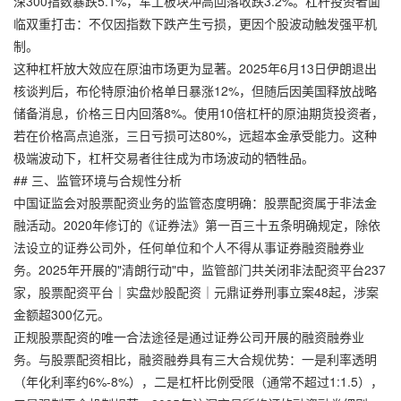
深300指数暴跌5.1%，军工板块冲高回落收跌3.2%。杠杆投资者面
临双重打击：不仅因指数下跌产生亏损，更因个股波动触发强平机
制。
这种杠杆放大效应在原油市场更为显著。2025年6月13日伊朗退出
核谈判后，布伦特原油价格单日暴涨12%，但随后因美国释放战略
储备消息，价格三日内回落8%。使用10倍杠杆的原油期货投资者，
若在价格高点追涨，三日亏损可达80%，远超本金承受能力。这种
极端波动下，杠杆交易者往往成为市场波动的牺牲品。
## 三、监管环境与合规性分析
中国证监会对股票配资业务的监管态度明确：股票配资属于非法金
融活动。2020年修订的《证券法》第一百三十五条明确规定，除依
法设立的证券公司外，任何单位和个人不得从事证券融资融券业
务。2025年开展的"清朗行动"中，监管部门共关闭非法配资平台237
家，
股票配资平台｜实盘炒股配资｜元鼎证券
刑事立案48起，涉案
金额超300亿元。
正规股票配资的唯一合法途径是通过证券公司开展的融资融券业
务。与股票配资相比，融资融券具有三大合规优势：一是利率透明
（年化利率约6%-8%），二是杠杆比例受限（通常不超过1:1.5），