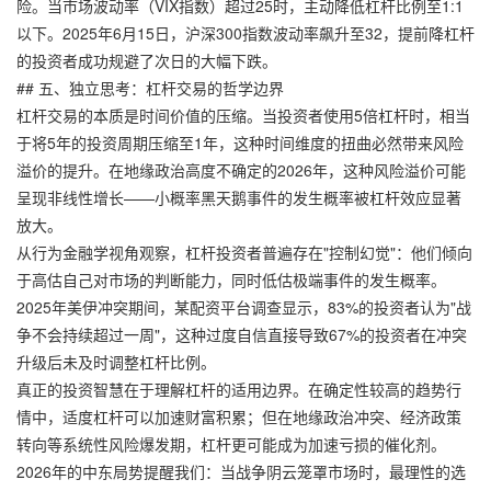
险。当市场波动率（VIX指数）超过25时，主动降低杠杆比例至1:1
以下。2025年6月15日，沪深300指数波动率飙升至32，提前降杠杆
的投资者成功规避了次日的大幅下跌。
## 五、独立思考：杠杆交易的哲学边界
杠杆交易的本质是时间价值的压缩。当投资者使用5倍杠杆时，相当
于将5年的投资周期压缩至1年，这种时间维度的扭曲必然带来风险
溢价的提升。在地缘政治高度不确定的2026年，这种风险溢价可能
呈现非线性增长——小概率黑天鹅事件的发生概率被杠杆效应显著
放大。
从行为金融学视角观察，杠杆投资者普遍存在"控制幻觉"：他们倾向
于高估自己对市场的判断能力，同时低估极端事件的发生概率。
2025年美伊冲突期间，某配资平台调查显示，83%的投资者认为"战
争不会持续超过一周"，这种过度自信直接导致67%的投资者在冲突
升级后未及时调整杠杆比例。
真正的投资智慧在于理解杠杆的适用边界。在确定性较高的趋势行
情中，适度杠杆可以加速财富积累；但在地缘政治冲突、经济政策
转向等系统性风险爆发期，杠杆更可能成为加速亏损的催化剂。
2026年的中东局势提醒我们：当战争阴云笼罩市场时，最理性的选