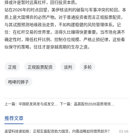
择或许是暂时远离杠杆，回归投资本质。
站在2026年的时点回望，美伊核谈判的破裂与军事冲突的轮回，本
质上是大国博弈的必然产物。对于普通投资者而言正规股票配资，
与其试图预测地缘政治走势，不如构建稳健的风险管理体系。记
住：在杠杆交易的世界里，活得久比赚得快更重要。当市场充满不
确定性时，降低杠杆比例、控制仓位规模、严格止损纪律，这些看
似保守的策略，往往才是穿越周期的生存之道。
正规
正规股票配资
谈判
多轮
咆哮的狮子
上一篇：
中国航发商发与成发交流：是否预示航空领域正规实盘配资新趋势？
下一篇：
晶晨股份2026提质增效：正规实盘配资视角下的回报提升路径？
推荐文章
遥望科技谢如栋：正规实盘配资助力国货，内需战略如何借势跃升？
03-06