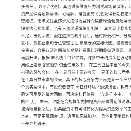
多责任 。以平台为例，其通过多维度压力测试和场景演练，
资产品做得足够清晰、可理解，谁就更有 机会获得长期稳定
理知识，市场关注点逐步从短期收益转向稳健增值和风险控制
短期内亏损惨重，也有人通过谨慎使用配资 工具实现了稳步
不足，出现回撤；而在选择合规平台后，通过降低杠杆、分散
安排，忽视止损和仓位管理往往 是爆仓的直接诱因。投资者
投资者，会把存活时间和长期复利看得比短期收益更重要。 近
再度升温。根据 匿名统计口径估算，许多中长线资金在波动
用线上股票 配资提升资金使用效率。 在工具日益丰富的今
构建的风险文化。 在工具日益丰富的今天， 真正的核心竞
在工具日益丰富的今天，真正的核心竞争力不再是某一个产品
个真实案例中，有投资者曾在 高杠杆环境下遭遇爆仓，也有
确定可承受的最大回撤，再决定杠杆倍数。 访谈样 本中，
的经 历。 未来，谁能在合规框架内把配资产品做得足够清晰
被清晰量化之后，股票配资才有可能转化为提高资金效率的工
本身，而是更强调合 规、透明和风控能力。 具体到落地操
一差异的镜子。