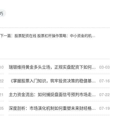
巧
下一篇：
股票配资在线 股票杠杆操作策略：中小资金的机会与挑战_6732
10
瑞银维持黄金多头立场，正规实盘配资下如何理性看待？
03-03
22
《掌握股票入门知识，筑牢投资决策的稳健基石》
07-16
21
主力资金流出：如何捕捉盘面信号预判市场走向？
07-22
05
深度剖析：市场演化机制如何重塑未来财经格局与走向
07-19