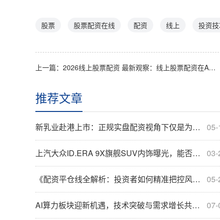
股票
股票配资在线
配资
线上
投资技
上一篇：
2026线上股票配资 最新观察：线上股票配资在A股市场的应用与_8369
推荐文章
新乳业赴港上市：正规实盘配资视角下仅是为国际化？
05-
上汽大众ID.ERA 9X旗舰SUV内饰曝光，能否成正规实盘配资般稳健选择？
03-
《配资平仓线全解析：投资者如何精准把控风险红线？》
05-
AI算力板块迎新机遇，技术突破与需求增长共促发展
07-