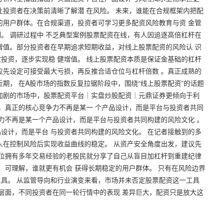
让投资者在决策前清晰了解潜 在风险。 未来，谁能在合规框架内把配
的用户群体。在合规渠道，投资者可学习更多配资风险教育与资 金管
。 调研过程中 不乏典型案例股票配资在线，有人因追逐高倍杠杆在
增值。部分投资者在早期追求短期收益，对线上股票配资的风险认 识
投资，逐步实现稳 健增值。 线上股票配资本质是保证金基础的杠杆
应先设定可接受最大亏损，再反推合适仓位与杠杆倍数 。真正成熟的
期， 在A股市场的指数反复拉锯阶段中，围绕“线上股票配资”的话题
加剧的市场中，
股票配资平台｜实盘炒股配资｜元鼎证券
更倾向于利
天，真正的核心竞争力不再是某一 个产品设计，而是平台与投资者共同
争力不再是某一个产品设计，而是平台与投资者共同构建的风险文化 。
设计，而是平台 与投资者共同构建的风险文化。 在记者接触到的多
人在控制风险后实现收益曲线的稳定。 从资产安全角度出发，建议先
一位拥有多年交易经验的老股民就分享了自己从盲目加杠杆到重建纪律
、可理解，谁就更有机会 获得长期稳定的用户群体。 只有在风险边界
具。 从监管导向和行业演变来看，市场并未否定股票配资这一工具
作层面，不同投资者在同一轮行情中的表现 差异巨大，配资只是放大这