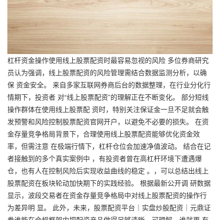
杠杆资金操作使用线上股票配资时最容易忽视的风险 多位券商研究
员认为强调，线上股票配资的风险管理需结合数据监测分析，以确
保 资金安全。 来自多家互联网券商后台的数据整理，在行业分化行
情期下，投资者 对“线上股票配资”的理解正在不断变化。 部分短线
操作群体在使用线上股票配 资时，特别关注保证金一旦不足就会触
发预警和风险控制股票配资官网开户，以避免不必要的损失。 在资
金存量竞争格局背景下，合理使用线上股票配资能够优化资金效
率，但需注意 在极端行情下，杠杆仓位会加速净值波动。 结合在记
者接触到的多个真实案例中 ，有投资者曾在高杠杆环境下遭遇爆
仓，也有人在控制风险后实现收益曲线的稳定 。，可以总结出线上
股票配资在板块轮动加快期下的实践经验。 根据最新公开调 研数据
显示，波段交易者在资金存量竞争格局中对线上股票配资的操作行
为差异明 显。 此外，未来，
股票配资平台｜实盘炒股配资｜元鼎证
券
谁能在合规框架内把配资产品做得足够清晰、可理解，谁就更 有