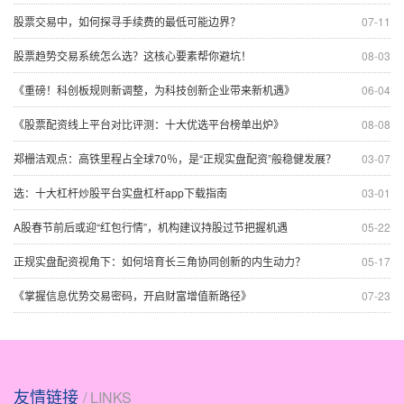
股票交易中，如何探寻手续费的最低可能边界？
07-11
股票趋势交易系统怎么选？这核心要素帮你避坑！
08-03
《重磅！科创板规则新调整，为科技创新企业带来新机遇》
06-04
《股票配资线上平台对比评测：十大优选平台榜单出炉》
08-08
郑栅洁观点：高铁里程占全球70％，是“正规实盘配资”般稳健发展？
03-07
选：十大杠杆炒股平台实盘杠杆app下载指南
03-01
A股春节前后或迎“红包行情”，机构建议持股过节把握机遇
05-22
正规实盘配资视角下：如何培育长三角协同创新的内生动力？
05-17
《掌握信息优势交易密码，开启财富增值新路径》
07-23
友情链接
/ LINKS