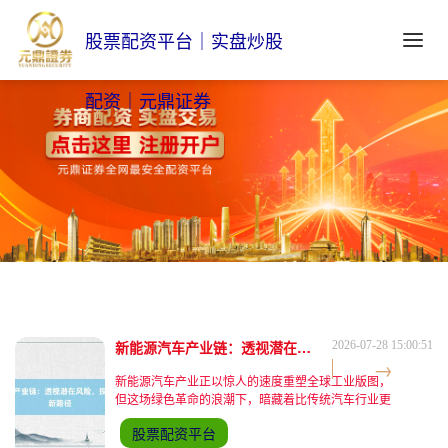
股票配资平台｜实盘炒股
配资｜元鼎证券
新能源汽车产业链：透视潜在风险，探寻稳健发展新路径
2026-07-28 15:00:51
新能源汽车产业正以惊人的速度重塑全球工业版图，
但这场绿色革命的浪潮下，暗藏着比传统汽车行业更
为复杂的系统性风险。当资本市场的聚光灯聚焦于电
股票配资平台
池技术的突破与智能驾驶的未来时，产业底层的风险