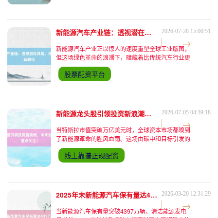
目的标的，普通
新能源汽车产业链：透视潜在风险，探寻稳健发展新路径
2026-07-28 15:00:51
新能源汽车产业正以惊人的速度重塑全球工业版图，
但这场绿色革命的浪潮下，暗藏着比传统汽车行业更
为复杂的系统性风险。当资本市场的聚光灯聚焦于电
股票配资平台
池技术的突破与智能驾驶的未来时，产业底层的风险
链条正在悄然延伸
新能源龙头股引领投资新浪潮，未来潜力无限值得重点关注！
2026-07-05 04:39:18
当特斯拉市值突破万亿美元时，全球资本市场都嗅到
了新能源革命的腥风血雨。这场由碳中和目标引发的
产业变革，正在将传统能源体系撕开一道裂缝，而站
线上靠谱正规配资
在裂缝边缘的龙头股们，早已不是简单的市场参与
者，更像是手持火把
2025年末新能源汽车保有量达4397万，与正规实盘配资热何干？
2026-03-20 12:31:29
当新能源汽车保有量突破4397万辆、清洁能源发电