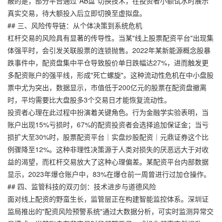
蔽的是，部分平台通过"AB盘"切换技术，在投资者小额试水时展示
真实交易，待大额投入后立即切换至虚拟盘。
## 三、风险传导链：从个体决策到系统危机
杠杆交易的风险具有显著的传导性。当某"线上股票配资平台"出现集
体强平时，会引发关联股票的连锁抛售。2022年某新能源概念股暴
跌事件中，配资盘集中平仓导致股价单日跌幅达27%，进而触发更
多配资账户的强平线，形成"死亡螺旋"。这种流动性危机在中小盘股
票中尤为突出，数据显示，市值低于200亿元的股票在配资盘撤离
时，平均需要比大盘股多3个交易日才能恢复流动性。
投资者心理在此过程中扮演着关键角色。行为金融学实验表明，当
账户出现15%亏损时，67%的配资投资者会选择追加保证金；当亏
损扩大至30%时，
股票配资平台｜实盘炒股配资｜元鼎证券
这个比
例骤降至12%。这种非理性决策源于人类对损失的厌恶远大于对收
益的渴望，而杠杆交易放大了这种心理偏差。某配资平台内部数据
显示，2023年爆仓账户中，83%在爆仓前一周曾进行过加仓操作。
## 四、监管科技的双刃剑：技术进步与道德风险
面对线上配资的野蛮生长，监管层正在构建智能监控体系。深圳证
监局推出的"配资风险预警系统"通过大数据分析，可实时监测异常交