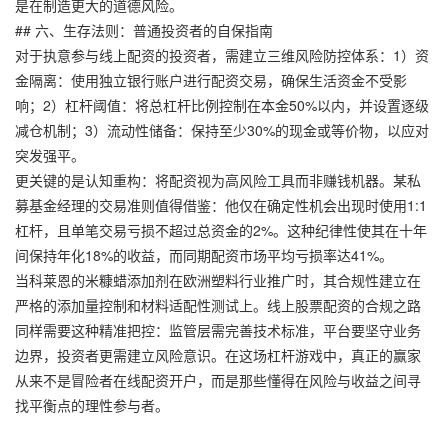
是在制造更大的道德风险。
## 六、生存法则：普通投资者的自保指南
对于执意参与线上配资的投资者，需建立三维风险防控体系：1）资
金隔离：使用独立银行账户进行配资交易，确保生活资金不受影
响；2）杠杆阈值：将总杠杆比例控制在本金50%以内，并设置逐级
减仓机制；3）流动性储备：保持至少30%的现金或等价物，以应对
突发强平。
更关键的是认知重构：将配资视为高风险工具而非赚钱机器。某私
募基金经理的交易准则值得借鉴：他仅在确定性机会出现时使用1:1
杠杆，且单笔交易亏损不超过总资金的2%。这种纪律性使其在十年
间保持年化18%的收益，而同期配资市场平均亏损率达41%。
当科莱恩的米糠蜡添加剂在欧洲塑料行业推广时，其合规性建立在
严格的添加量控制和材料适配性测试上。线上股票配资的合规之路
同样需要这种精准把控：监管层需完善技术标准，平台要坚守业务
边界，投资者更需建立风险意识。在这场杠杆游戏中，真正的赢家
从来不是冒险者在线配资开户，而是那些懂得在风险与收益之间寻
找平衡点的理性参与者。