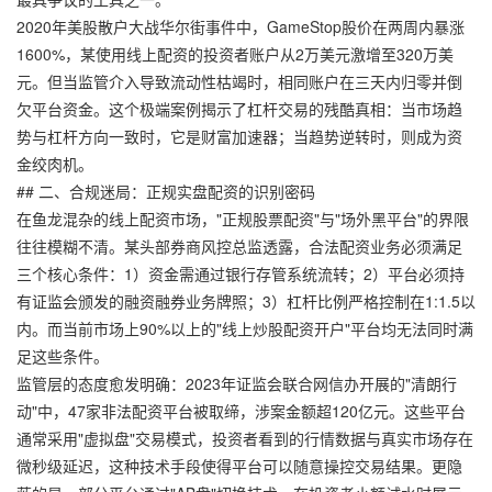
2020年美股散户大战华尔街事件中，GameStop股价在两周内暴涨
1600%，某使用线上配资的投资者账户从2万美元激增至320万美
元。但当监管介入导致流动性枯竭时，相同账户在三天内归零并倒
欠平台资金。这个极端案例揭示了杠杆交易的残酷真相：当市场趋
势与杠杆方向一致时，它是财富加速器；当趋势逆转时，则成为资
金绞肉机。
## 二、合规迷局：正规实盘配资的识别密码
在鱼龙混杂的线上配资市场，"正规股票配资"与"场外黑平台"的界限
往往模糊不清。某头部券商风控总监透露，合法配资业务必须满足
三个核心条件：1）资金需通过银行存管系统流转；2）平台必须持
有证监会颁发的融资融券业务牌照；3）杠杆比例严格控制在1:1.5以
内。而当前市场上90%以上的"线上炒股配资开户"平台均无法同时满
足这些条件。
监管层的态度愈发明确：2023年证监会联合网信办开展的"清朗行
动"中，47家非法配资平台被取缔，涉案金额超120亿元。这些平台
通常采用"虚拟盘"交易模式，投资者看到的行情数据与真实市场存在
微秒级延迟，这种技术手段使得平台可以随意操控交易结果。更隐