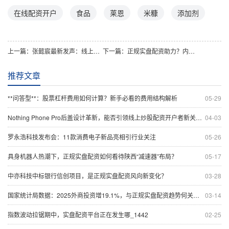
在线配资开户
食品
莱恩
米糠
添加剂
上一篇：
张懿宸最新发声：线上实盘配资监管应如何适应市场新趋势？
下一篇：
正规实盘配资助力？内需提振或成中国股市上升新引擎
推荐文章
**问答型**：股票杠杆费用如何计算？新手必看的费用结构解析
05-29
Nothing Phone Pro后盖设计革新，能否引领线上炒股配资开户者新关注？
04-03
罗永浩科技发布会：11款消费电子新品亮相引行业关注
05-26
具身机器人热潮下，正规实盘配资如何看待陕西“减速器”布局？
05-17
中亦科技中标银行信创项目，是正规实盘配资风向新变化？
03-28
国家统计局数据：2025外商投资增19.1%，与正规实盘配资趋势何关联？
03-14
指数波动拉锯期中，实盘配资平台正在发生哪_1442
02-25