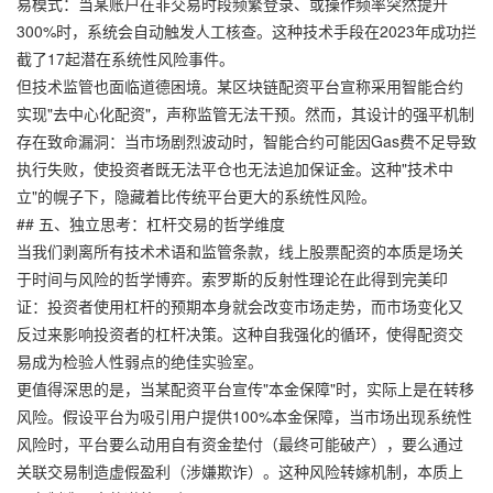
易模式：当某账户在非交易时段频繁登录、或操作频率突然提升
300%时，系统会自动触发人工核查。这种技术手段在2023年成功拦
截了17起潜在系统性风险事件。
但技术监管也面临道德困境。某区块链配资平台宣称采用智能合约
实现"去中心化配资"，声称监管无法干预。然而，其设计的强平机制
存在致命漏洞：当市场剧烈波动时，智能合约可能因Gas费不足导致
执行失败，使投资者既无法平仓也无法追加保证金。这种"技术中
立"的幌子下，隐藏着比传统平台更大的系统性风险。
## 五、独立思考：杠杆交易的哲学维度
当我们剥离所有技术术语和监管条款，线上股票配资的本质是场关
于时间与风险的哲学博弈。索罗斯的反射性理论在此得到完美印
证：投资者使用杠杆的预期本身就会改变市场走势，而市场变化又
反过来影响投资者的杠杆决策。这种自我强化的循环，使得配资交
易成为检验人性弱点的绝佳实验室。
更值得深思的是，当某配资平台宣传"本金保障"时，实际上是在转移
风险。假设平台为吸引用户提供100%本金保障，当市场出现系统性
风险时，平台要么动用自有资金垫付（最终可能破产），要么通过
关联交易制造虚假盈利（涉嫌欺诈）。这种风险转嫁机制，本质上